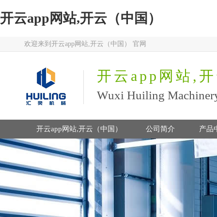
开云app网站,开云（中国）
欢迎来到开云app网站,开云（中国） 官网
开云app网站,
Wuxi Huiling Machinery
开云app网站,开云（中国）
公司简介
产品