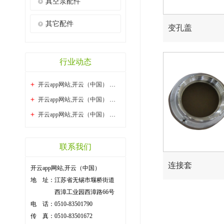
真空泵配件
其它配件
变孔盖
行业动态
开云app网站,开云（中国） 成立于2005年3月，座落于沪宁...
开云app网站,开云（中国） 成立于2005年3月，座落于沪宁...
开云app网站,开云（中国） 成立于2005年3月，座落于沪宁...
联系我们
连接套
开云app网站,开云（中国）
地 址：江苏省无锡市堰桥街道
西漳工业园西漳路66号
电 话：0510-83501790
传 真：0510-83501672