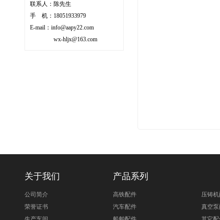
联系人：陈先生
手 机：18051933979
E-mail：info@aapy22.com
wx-hljx@163.com
关于我们
产品系列
公司简介
高铁配件
压铸机
荣誉证书
汽车配件
真空泵
生产车间
船舶配件
其它配