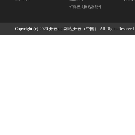
钎焊板式换热器配件
Copyright (c) 2020 开云app网站,开云（中国） All Rights Reserved