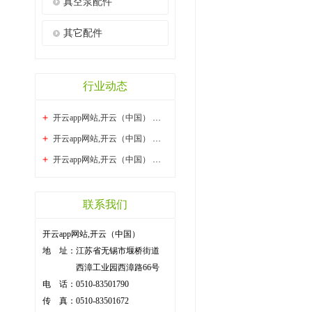
真空泵配件
其它配件
行业动态
开云app网站,开云（中国） 成立于2005年3月，座落于沪宁...
开云app网站,开云（中国） 成立于2005年3月，座落于沪宁...
开云app网站,开云（中国） 成立于2005年3月，座落于沪宁...
联系我们
开云app网站,开云（中国）
地 址：江苏省无锡市堰桥街道
西漳工业园西漳路66号
电 话：0510-83501790
传 真：0510-83501672