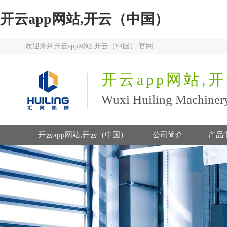
开云app网站,开云（中国）
欢迎来到开云app网站,开云（中国） 官网
开云app网站,
Wuxi Huiling Machinery
开云app网站,开云（中国）
公司简介
产品