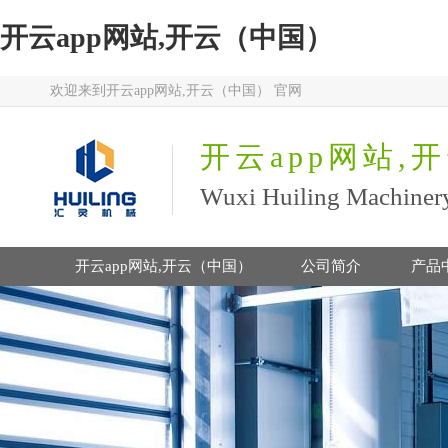
开云app网站,开云（中国）
欢迎来到开云app网站,开云（中国） 官网
开云app网站,
Wuxi Huiling Machinery
开云app网站,开云（中国）
公司简介
产品