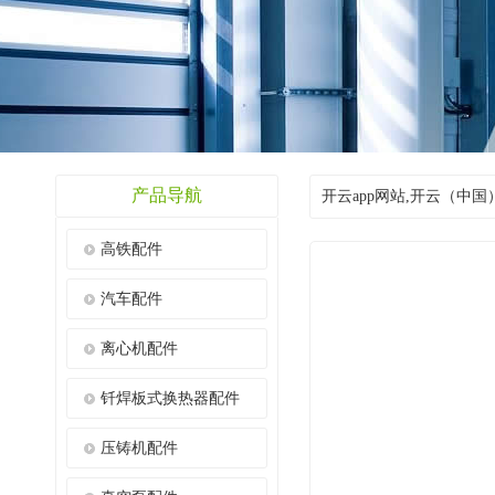
产品导航
开云app网站,开云（中国
高铁配件
汽车配件
离心机配件
钎焊板式换热器配件
压铸机配件